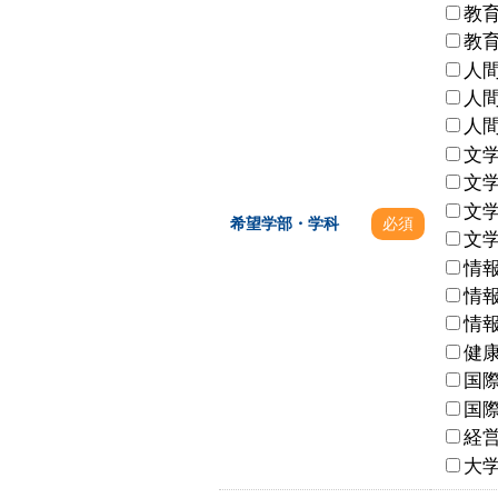
教
教
人
人
人
文
文
文
希望学部・学科
必須
文
情
情
情
健
国
国
経
大