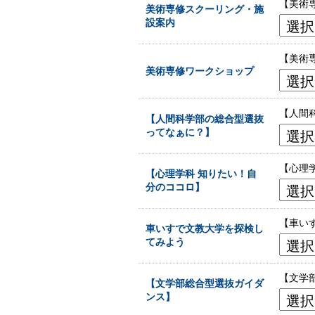
【美術
美術専修スクーリング・施
設案内
【美術
美術専修ワークショップ
【人間
【人間科学部の総合型選抜
ってなぁに？】
【心理
【心理学科 知りたい！自
分のココロ】
【車い
車いすで文教大学を探検し
てみよう
【文学
【文学部総合型選抜ガイダ
ンス】