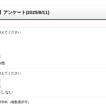
ケート(2025/8/11)
教えてください
１
２
３
卒
の他
教えてください
性
性
答しない
部学科（複数選択可）