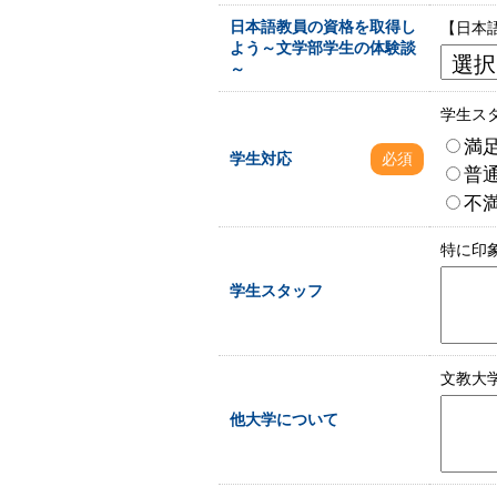
日本語教員の資格を取得し
【日本
よう～文学部学生の体験談
～
学生ス
満
学生対応
必須
普
不
特に印
学生スタッフ
文教大
他大学について