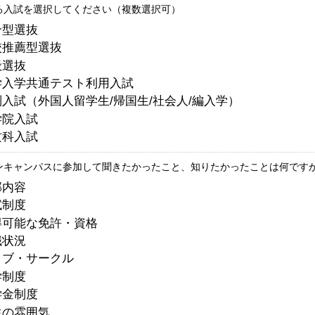
る入試を選択してください（複数選択可）
合型選抜
校推薦型選抜
般選抜
学入学共通テスト利用入試
入試（外国人留学生/帰国生/社会人/編入学）
学院入試
攻科入試
ンキャンパスに参加して聞きたかったこと、知りたかったことは何ですか
部内容
試制度
得可能な免許・資格
職状況
ラブ・サークル
学制度
学金制度
生の雰囲気