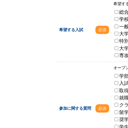
希望す
総
学
一
希望する入試
必須
大
特別
大
専
オープ
学
入
取
就
ク
参加に関する質問
必須
留
奨
学