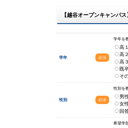
【越谷オープンキャンパス】アン
学年を
高
高
学年
必須
高
既
そ
性別を
男
性別
必須
女
回
希望学