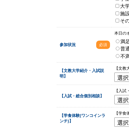
大
施
そ
本日の
満
参加状況
必須
普
不
【文教
【文教大学紹介・入試説
明】
【入試
【入試・総合個別相談】
【学食
【学食体験(ワンコインラ
ンチ)】