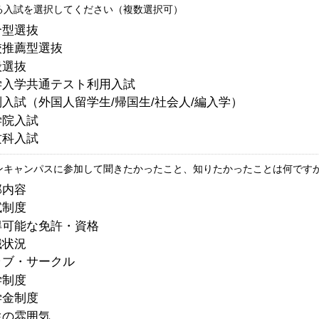
る入試を選択してください（複数選択可）
合型選抜
校推薦型選抜
般選抜
学入学共通テスト利用入試
入試（外国人留学生/帰国生/社会人/編入学）
学院入試
攻科入試
ンキャンパスに参加して聞きたかったこと、知りたかったことは何ですか
部内容
試制度
得可能な免許・資格
職状況
ラブ・サークル
学制度
学金制度
生の雰囲気