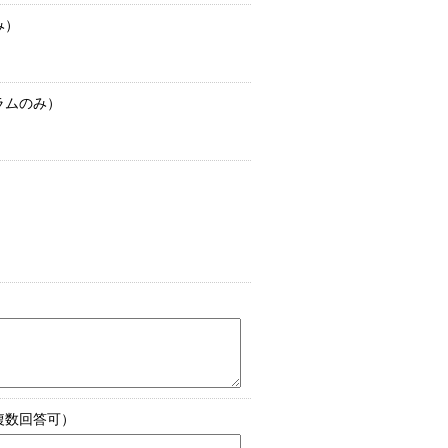
み）
ラムのみ）
複数回答可）