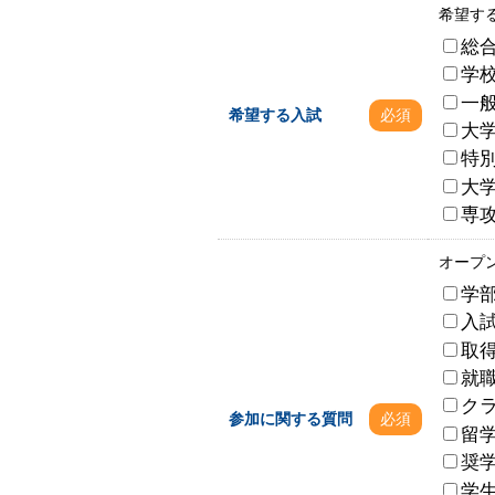
希望す
総
学
一
希望する入試
必須
大
特別
大
専
オープ
学
入
取
就
ク
参加に関する質問
必須
留
奨
学