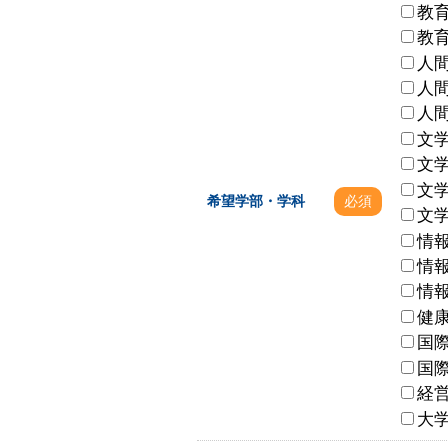
教
教
人
人
人
文
文
文
希望学部・学科
必須
文
情
情
情
健
国
国
経
大