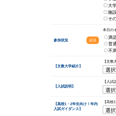
大
施
そ
本日の
満
参加状況
必須
普
不
【文教
【文教大学紹介】
【入試
【入試説明】
【高校
【高校1・2年生向け！年内
入試ガイダンス】