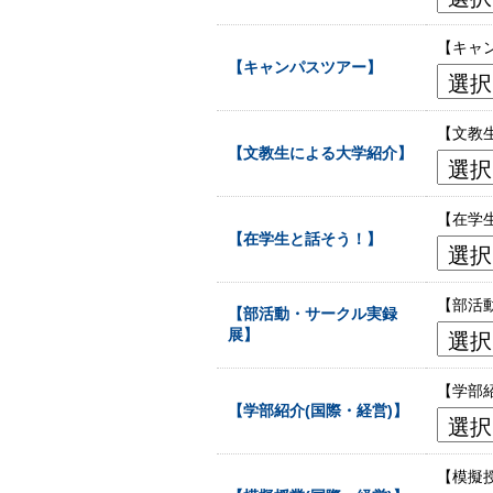
【キャ
【キャンパスツアー】
【文教
【文教生による大学紹介】
【在学
【在学生と話そう！】
【部活
【部活動・サークル実録
展】
【学部
【学部紹介(国際・経営)】
【模擬