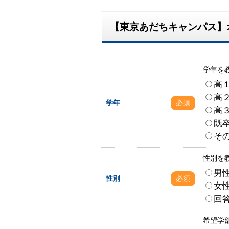
【東京あだちキャンパス】オー
学年を
高
高
学年
必須
高
既
そ
性別を
男
性別
必須
女
回
希望学