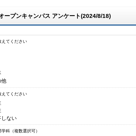
プンキャンパス アンケート(2024/8/18)
教えてください
１
２
３
卒
の他
教えてください
性
性
答しない
部学科（複数選択可）