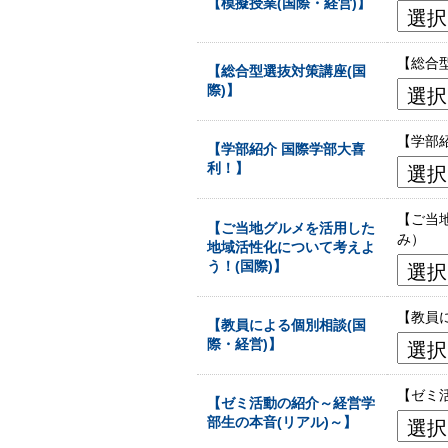
【模擬授業(国際・経営)】
【総合
【総合型選抜対策講座(国
際)】
【学部
【学部紹介 国際学部大喜
利！】
【ご当
【ご当地グルメを活用した
み）
地域活性化について考えよ
う！(国際)】
【教員
【教員による個別相談(国
際・経営)】
【ゼミ
【ゼミ活動の紹介～経営学
部生の本音(リアル)～】