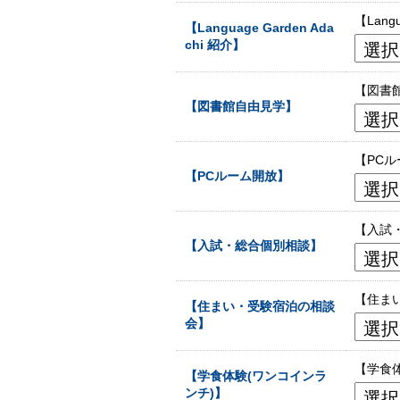
【Lan
【Language Garden Ada
chi 紹介】
【図書
【図書館自由見学】
【PC
【PCルーム開放】
【入試
【入試・総合個別相談】
【住ま
【住まい・受験宿泊の相談
会】
【学食
【学食体験(ワンコインラ
ンチ)】